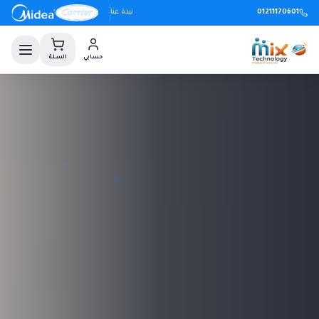
01211170601
نبذة عنا
حسابي
السلة