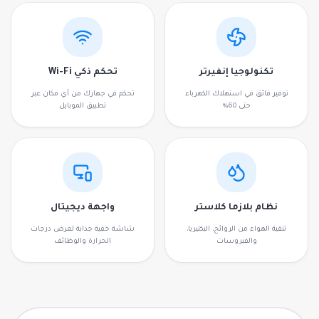
تكنولوجيا إنفيرتر
تحكم ذكي Wi-Fi
توفير فائق في استهلاك الكهرباء
تحكم في جهازك من أي مكان عبر
حتى 60%
تطبيق الموبايل
نظام بلازما كلاستر
واجهة ديجيتال
تنقية الهواء من الروائح، البكتيريا،
شاشة خفية جذابة لعرض درجات
والفيروسات
الحرارة والوظائف