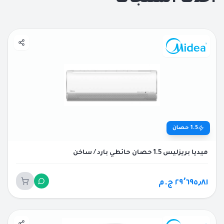
1.5
حصان
ميديا بريزليس 1.5 حصان حائطي بارد / ساخن
٢٩٬٦٩٥٫٨١ ج.م