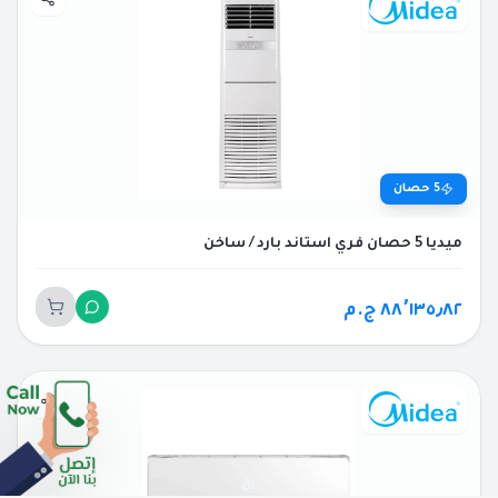
5
حصان
ميديا 5 حصان فري استاند بارد / ساخن
٨٨٬١٣٥٫٨٢ ج.م