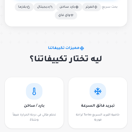
بحث سريع:
انفرتر
بارد ساخن
ديجيتال
بلازما
واي فاي
مميزات تكييفاتنا
ليه تختار تكييفاتنا؟
تبريد فائق السرعة
بارد / ساخن
خاصية التبريد السريع Turbo لراحة
تحكم مثالي في درجة الحرارة صيفاً
فورية
وشتاءً