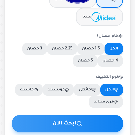
ميديا
كام حصان؟
الكل
1.5 حصان
2.25 حصان
3 حصان
4 حصان
5 حصان
نوع التكييف
الكل
حائطي
كونسيلد
كاسيت
فري ستاند
ابحث الآن